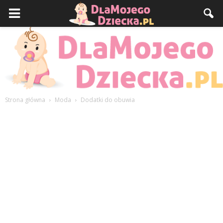
Strona główna
Moda
Dodatki do obuwia
DlaMojegoDziecka.pl