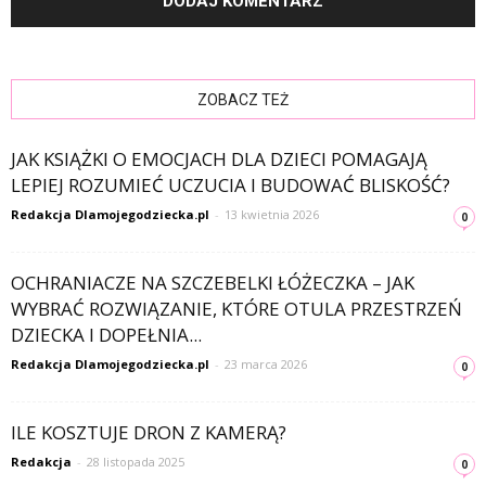
ZOBACZ TEŻ
JAK KSIĄŻKI O EMOCJACH DLA DZIECI POMAGAJĄ
LEPIEJ ROZUMIEĆ UCZUCIA I BUDOWAĆ BLISKOŚĆ?
Redakcja Dlamojegodziecka.pl
-
13 kwietnia 2026
0
OCHRANIACZE NA SZCZEBELKI ŁÓŻECZKA – JAK
WYBRAĆ ROZWIĄZANIE, KTÓRE OTULA PRZESTRZEŃ
DZIECKA I DOPEŁNIA...
Redakcja Dlamojegodziecka.pl
-
23 marca 2026
0
ILE KOSZTUJE DRON Z KAMERĄ?
Redakcja
-
28 listopada 2025
0