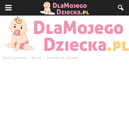
Strona główna
Moda
Dodatki do obuwia
DlaMojegoDziecka.pl