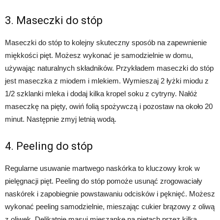
3. Maseczki do stóp
Maseczki do stóp to kolejny skuteczny sposób na zapewnienie
miękkości pięt. Możesz wykonać je samodzielnie w domu,
używając naturalnych składników. Przykładem maseczki do stóp
jest maseczka z miodem i mlekiem. Wymieszaj 2 łyżki miodu z
1/2 szklanki mleka i dodaj kilka kropel soku z cytryny. Nałóż
maseczkę na pięty, owiń folią spożywczą i pozostaw na około 20
minut. Następnie zmyj letnią wodą.
4. Peeling do stóp
Regularne usuwanie martwego naskórka to kluczowy krok w
pielęgnacji pięt. Peeling do stóp pomoże usunąć zrogowaciały
naskórek i zapobiegnie powstawaniu odcisków i pęknięć. Możesz
wykonać peeling samodzielnie, mieszając cukier brązowy z oliwą
z oliwek. Delikatnie masuj mieszankę na piętach przez kilka