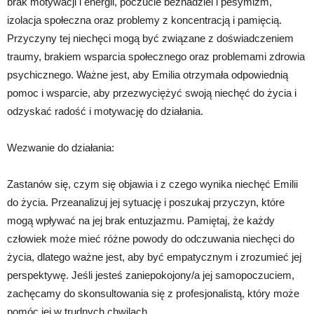
brak motywacji i energii, poczucie beznadziei i pesymizm,
izolacja społeczna oraz problemy z koncentracją i pamięcią.
Przyczyny tej niechęci mogą być związane z doświadczeniem
traumy, brakiem wsparcia społecznego oraz problemami zdrowia
psychicznego. Ważne jest, aby Emilia otrzymała odpowiednią
pomoc i wsparcie, aby przezwyciężyć swoją niechęć do życia i
odzyskać radość i motywację do działania.
Wezwanie do działania:
Zastanów się, czym się objawia i z czego wynika niechęć Emilii
do życia. Przeanalizuj jej sytuację i poszukaj przyczyn, które
mogą wpływać na jej brak entuzjazmu. Pamiętaj, że każdy
człowiek może mieć różne powody do odczuwania niechęci do
życia, dlatego ważne jest, aby być empatycznym i zrozumieć jej
perspektywę. Jeśli jesteś zaniepokojony/a jej samopoczuciem,
zachęcamy do skonsultowania się z profesjonalistą, który może
pomóc jej w trudnych chwilach.