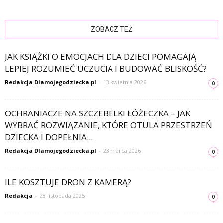
ZOBACZ TEŻ
JAK KSIĄŻKI O EMOCJACH DLA DZIECI POMAGAJĄ
LEPIEJ ROZUMIEĆ UCZUCIA I BUDOWAĆ BLISKOŚĆ?
Redakcja Dlamojegodziecka.pl
-
13 kwietnia 2026
0
OCHRANIACZE NA SZCZEBELKI ŁÓŻECZKA – JAK
WYBRAĆ ROZWIĄZANIE, KTÓRE OTULA PRZESTRZEŃ
DZIECKA I DOPEŁNIA...
Redakcja Dlamojegodziecka.pl
-
23 marca 2026
0
ILE KOSZTUJE DRON Z KAMERĄ?
Redakcja
-
28 listopada 2025
0