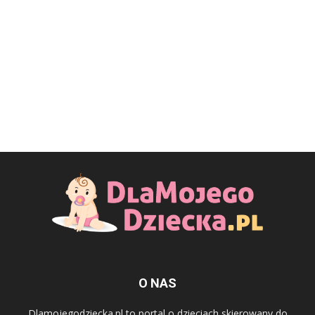
O NAS
Dlamojegodziecka.pl to portal o dzieciach skierowany do