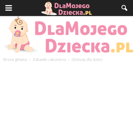
Strona główna
Zabawki i akcesoria
Globusy dla dzieci
DlaMojegoDziecka.pl