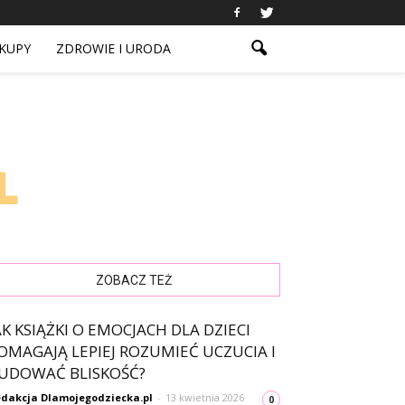
KUPY
ZDROWIE I URODA
ZOBACZ TEŻ
AK KSIĄŻKI O EMOCJACH DLA DZIECI
OMAGAJĄ LEPIEJ ROZUMIEĆ UCZUCIA I
UDOWAĆ BLISKOŚĆ?
dakcja Dlamojegodziecka.pl
-
13 kwietnia 2026
0