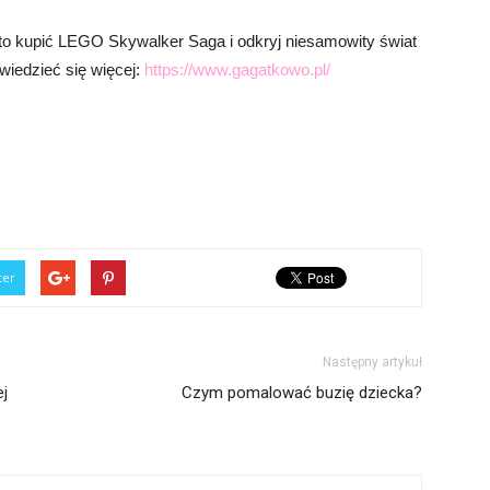
to kupić LEGO Skywalker Saga i odkryj niesamowity świat
owiedzieć się więcej:
https://www.gagatkowo.pl/
ter
Następny artykuł
j
Czym pomalować buzię dziecka?