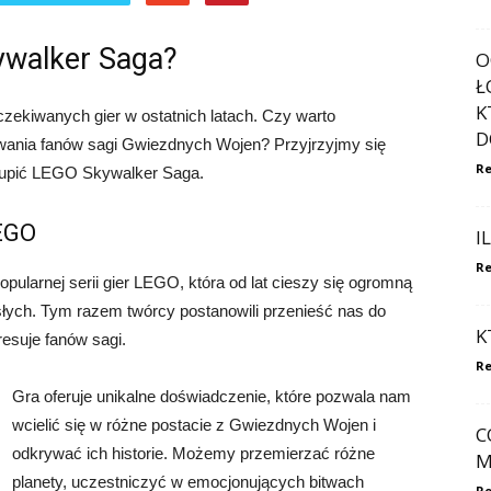
ywalker Saga?
O
Ł
K
zekiwanych gier w ostatnich latach. Czy warto
D
wania fanów sagi Gwiezdnych Wojen? Przyjrzyjmy się
Re
o kupić LEGO Skywalker Saga.
LEGO
I
Re
larnej serii gier LEGO, która od lat cieszy się ogromną
osłych. Tym razem twórcy postanowili przenieść nas do
K
esuje fanów sagi.
Re
Gra oferuje unikalne doświadczenie, które pozwala nam
wcielić się w różne postacie z Gwiezdnych Wojen i
C
odkrywać ich historie. Możemy przemierzać różne
M
planety, uczestniczyć w emocjonujących bitwach
Re