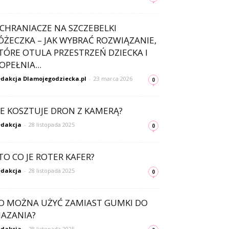
CHRANIACZE NA SZCZEBELKI
ÓŻECZKA – JAK WYBRAĆ ROZWIĄZANIE,
TÓRE OTULA PRZESTRZEŃ DZIECKA I
OPEŁNIA...
dakcja Dlamojegodziecka.pl
-
23 marca 2026
0
LE KOSZTUJE DRON Z KAMERĄ?
dakcja
-
28 listopada 2025
0
TO CO JE ROTER KAFER?
dakcja
-
28 listopada 2025
0
O MOŻNA UŻYĆ ZAMIAST GUMKI DO
AZANIA?
dakcja
-
28 listopada 2025