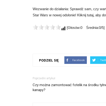
Wezwanie do działania: Sprawdź sam, czy war
Star Wars w nowej odsłonie! Kliknij tutaj, aby d
[Głosów:0 Średnia:0/5]
PODZIEL SIĘ
Facebook
Twit
Poprzedni artykuł
Czy można zamontować fotelik na środku tylne
kanapy?