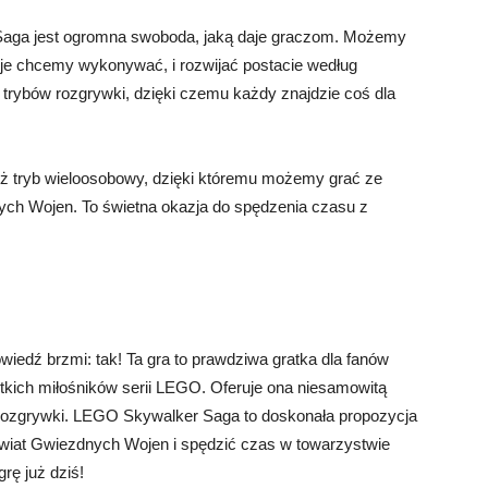
Saga jest ogromna swoboda, jaką daje graczom. Możemy
sje chcemy wykonywać, i rozwijać postacie według
h trybów rozgrywki, dzięki czemu każdy znajdzie coś dla
ż tryb wieloosobowy, dzięki któremu możemy grać ze
ch Wojen. To świetna okazja do spędzenia czasu z
dź brzmi: tak! Ta gra to prawdziwa gratka dla fanów
tkich miłośników serii LEGO. Oferuje ona niesamowitą
 rozgrywki. LEGO Skywalker Saga to doskonała propozycja
ć świat Gwiezdnych Wojen i spędzić czas w towarzystwie
grę już dziś!