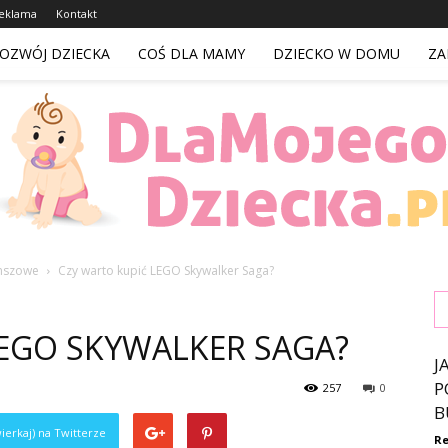
eklama
Kontakt
OZWÓJ DZIECKA
COŚ DLA MAMY
DZIECKO W DOMU
ZA
nszowe
Czy warto kupić LEGO Skywalker Saga?
DlaMojegoDziecka.pl
LEGO SKYWALKER SAGA?
J
P
257
0
B
ierkaj) na Twitterze
Re