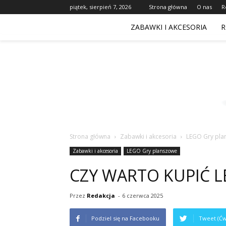
piątek, sierpień 7, 2026
Strona główna
O nas
R
ZABAWKI I AKCESORIA
R
Strona główna
Zabawki i akcesoria
LEGO Gry pla
Zabawki i akcesoria
LEGO Gry planszowe
CZY WARTO KUPIĆ 
Przez
Redakcja
-
6 czerwca 2025
Podziel się na Facebooku
Tweet (Ćw