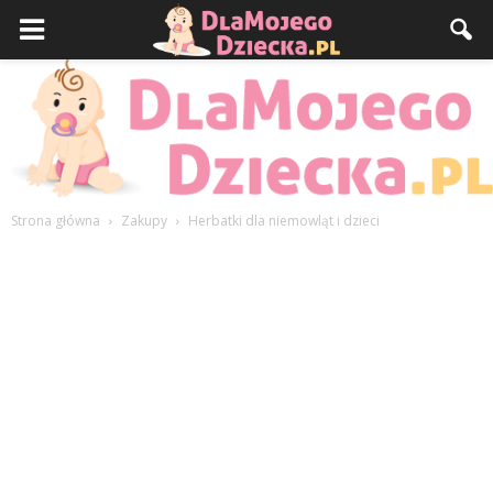
Strona główna
Zakupy
Herbatki dla niemowląt i dzieci
DlaMojegoDziecka.pl