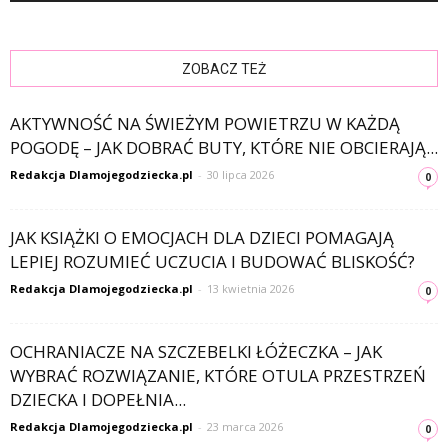
ZOBACZ TEŻ
AKTYWNOŚĆ NA ŚWIEŻYM POWIETRZU W KAŻDĄ
POGODĘ – JAK DOBRAĆ BUTY, KTÓRE NIE OBCIERAJĄ...
Redakcja Dlamojegodziecka.pl
-
30 lipca 2026
0
JAK KSIĄŻKI O EMOCJACH DLA DZIECI POMAGAJĄ
LEPIEJ ROZUMIEĆ UCZUCIA I BUDOWAĆ BLISKOŚĆ?
Redakcja Dlamojegodziecka.pl
-
13 kwietnia 2026
0
OCHRANIACZE NA SZCZEBELKI ŁÓŻECZKA – JAK
WYBRAĆ ROZWIĄZANIE, KTÓRE OTULA PRZESTRZEŃ
DZIECKA I DOPEŁNIA...
Redakcja Dlamojegodziecka.pl
-
23 marca 2026
0