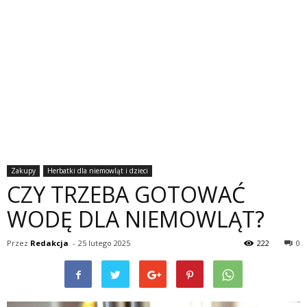
Zakupy
Herbatki dla niemowląt i dzieci
CZY TRZEBA GOTOWAĆ
WODĘ DLA NIEMOWLĄT?
Przez
Redakcja
-
25 lutego 2025
222
0