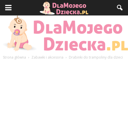
Strona główna
Zabawki i akcesoria
Drabinki do trampoliny dla dzieci
DlaMojegoDziecka.pl