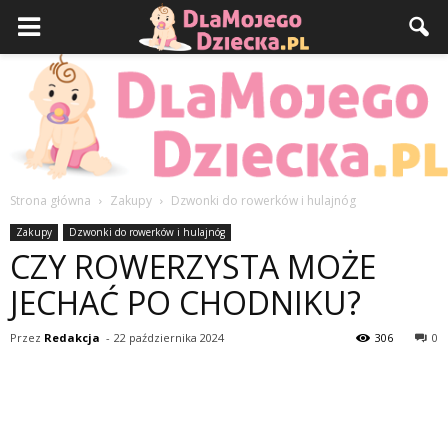
Strona główna
Zakupy
Dzwonki do rowerków i hulajnóg
DlaMojegoDziecka.pl
Zakupy
Dzwonki do rowerków i hulajnóg
CZY ROWERZYSTA MOŻE
JECHAĆ PO CHODNIKU?
Przez
Redakcja
-
22 października 2024
306
0