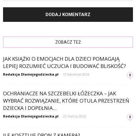
ZOBACZ TEŻ
JAK KSIĄŻKI O EMOCJACH DLA DZIECI POMAGAJĄ
LEPIEJ ROZUMIEĆ UCZUCIA I BUDOWAĆ BLISKOŚĆ?
Redakcja Dlamojegodziecka.pl
-
13 kwietnia 2026
0
OCHRANIACZE NA SZCZEBELKI ŁÓŻECZKA – JAK
WYBRAĆ ROZWIĄZANIE, KTÓRE OTULA PRZESTRZEŃ
DZIECKA I DOPEŁNIA...
Redakcja Dlamojegodziecka.pl
-
23 marca 2026
0
ILE KOSZTUJE DRON Z KAMERĄ?