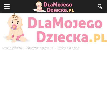
Strona główna
Zabawki i akcesoria
Drony dla dzieci
DlaMojegoDziecka.pl