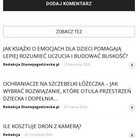
ZOBACZ TEŻ
JAK KSIĄŻKI O EMOCJACH DLA DZIECI POMAGAJĄ
LEPIEJ ROZUMIEĆ UCZUCIA I BUDOWAĆ BLISKOŚĆ?
Redakcja Dlamojegodziecka.pl
-
13 kwietnia 2026
0
OCHRANIACZE NA SZCZEBELKI ŁÓŻECZKA – JAK
WYBRAĆ ROZWIĄZANIE, KTÓRE OTULA PRZESTRZEŃ
DZIECKA I DOPEŁNIA...
Redakcja Dlamojegodziecka.pl
-
23 marca 2026
0
ILE KOSZTUJE DRON Z KAMERĄ?
Redakcja
-
28 listopada 2025
0