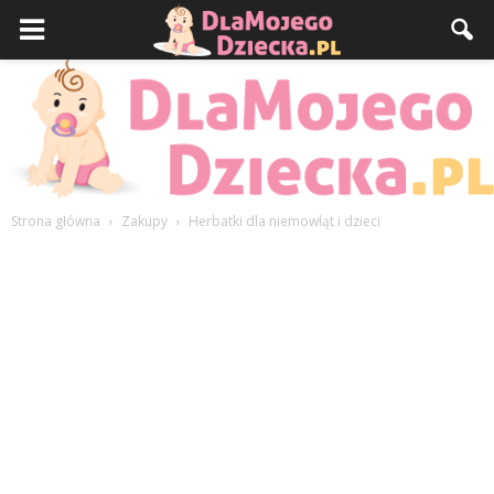
Strona główna
Zakupy
Herbatki dla niemowląt i dzieci
DlaMojegoDziecka.pl