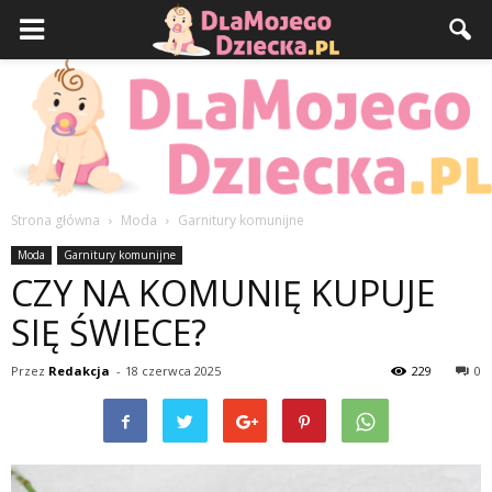
Strona główna
Moda
Garnitury komunijne
DlaMojegoDziecka.pl
Moda
Garnitury komunijne
CZY NA KOMUNIĘ KUPUJE
SIĘ ŚWIECE?
Przez
Redakcja
-
18 czerwca 2025
229
0