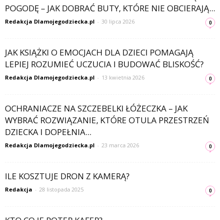
POGODĘ – JAK DOBRAĆ BUTY, KTÓRE NIE OBCIERAJĄ...
Redakcja Dlamojegodziecka.pl
-
30 lipca 2026
0
JAK KSIĄŻKI O EMOCJACH DLA DZIECI POMAGAJĄ
LEPIEJ ROZUMIEĆ UCZUCIA I BUDOWAĆ BLISKOŚĆ?
Redakcja Dlamojegodziecka.pl
-
13 kwietnia 2026
0
OCHRANIACZE NA SZCZEBELKI ŁÓŻECZKA – JAK
WYBRAĆ ROZWIĄZANIE, KTÓRE OTULA PRZESTRZEŃ
DZIECKA I DOPEŁNIA...
Redakcja Dlamojegodziecka.pl
-
23 marca 2026
0
ILE KOSZTUJE DRON Z KAMERĄ?
Redakcja
-
28 listopada 2025
0