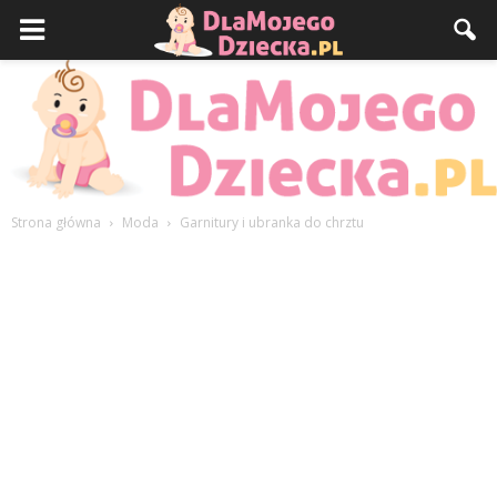
Strona główna
Moda
Garnitury i ubranka do chrztu
DlaMojegoDziecka.pl