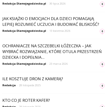
Redakcja Dlamojegodziecka.pl
-
30 lipca 2026
0
JAK KSIĄŻKI O EMOCJACH DLA DZIECI POMAGAJĄ
LEPIEJ ROZUMIEĆ UCZUCIA I BUDOWAĆ BLISKOŚĆ?
Redakcja Dlamojegodziecka.pl
-
13 kwietnia 2026
0
OCHRANIACZE NA SZCZEBELKI ŁÓŻECZKA – JAK
WYBRAĆ ROZWIĄZANIE, KTÓRE OTULA PRZESTRZEŃ
DZIECKA I DOPEŁNIA...
Redakcja Dlamojegodziecka.pl
-
23 marca 2026
0
ILE KOSZTUJE DRON Z KAMERĄ?
Redakcja
-
28 listopada 2025
0
KTO CO JE ROTER KAFER?
Redakcja
-
28 listopada 2025