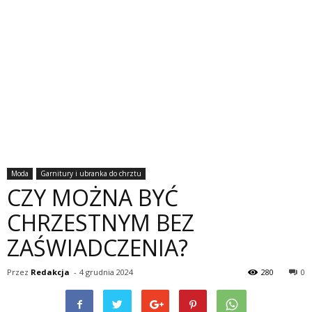
Moda
Garnitury i ubranka do chrztu
CZY MOŻNA BYĆ
CHRZESTNYM BEZ
ZAŚWIADCZENIA?
Przez
Redakcja
-
4 grudnia 2024
280
0