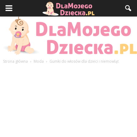
Strona główna
Moda
Gumki do włosów dla dzieci i niemowląt
DlaMojegoDziecka.pl