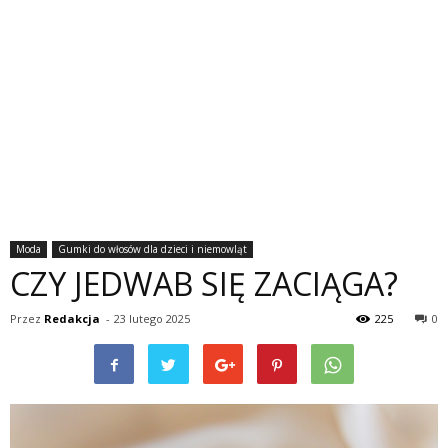
Moda
Gumki do włosów dla dzieci i niemowląt
CZY JEDWAB SIĘ ZACIĄGA?
Przez
Redakcja
-
23 lutego 2025
225
0