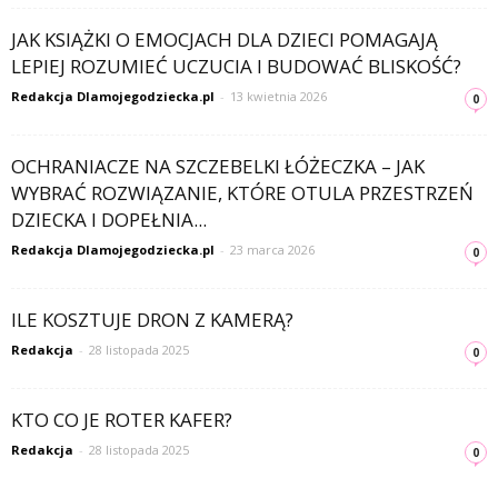
JAK KSIĄŻKI O EMOCJACH DLA DZIECI POMAGAJĄ
LEPIEJ ROZUMIEĆ UCZUCIA I BUDOWAĆ BLISKOŚĆ?
Redakcja Dlamojegodziecka.pl
-
13 kwietnia 2026
0
OCHRANIACZE NA SZCZEBELKI ŁÓŻECZKA – JAK
WYBRAĆ ROZWIĄZANIE, KTÓRE OTULA PRZESTRZEŃ
DZIECKA I DOPEŁNIA...
Redakcja Dlamojegodziecka.pl
-
23 marca 2026
0
ILE KOSZTUJE DRON Z KAMERĄ?
Redakcja
-
28 listopada 2025
0
KTO CO JE ROTER KAFER?
Redakcja
-
28 listopada 2025
0