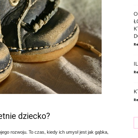
O
Ł
K
D
Re
I
Re
K
Re
tnie dziecko?
jego rozwoju. To czas, kiedy ich umysł jest jak gąbka,