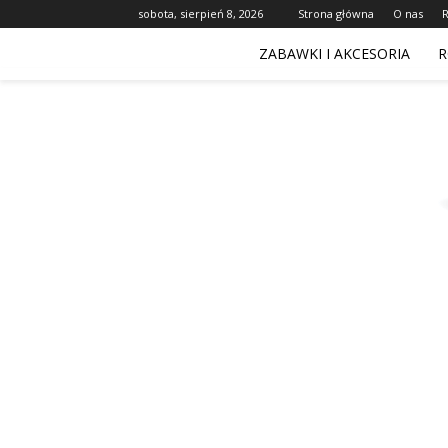
sobota, sierpień 8, 2026
Strona główna
O nas
ZABAWKI I AKCESORIA
R