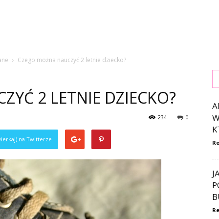
ane
Czego można nauczyć 2 letnie dziecko?
YĆ 2 LETNIE DZIECKO?
A
W
234
0
K
ierkaj) na Twitterze
Re
J
P
B
Re