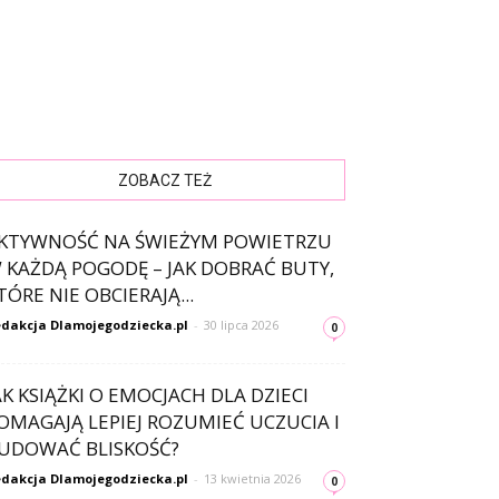
ZOBACZ TEŻ
KTYWNOŚĆ NA ŚWIEŻYM POWIETRZU
 KAŻDĄ POGODĘ – JAK DOBRAĆ BUTY,
TÓRE NIE OBCIERAJĄ...
dakcja Dlamojegodziecka.pl
-
30 lipca 2026
0
AK KSIĄŻKI O EMOCJACH DLA DZIECI
OMAGAJĄ LEPIEJ ROZUMIEĆ UCZUCIA I
UDOWAĆ BLISKOŚĆ?
dakcja Dlamojegodziecka.pl
-
13 kwietnia 2026
0