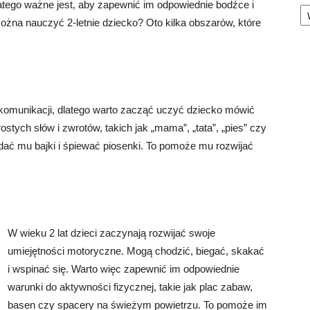
Ka
atego ważne jest, aby zapewnić im odpowiednie bodźce i
ożna nauczyć 2-letnie dziecko? Oto kilka obszarów, które
 komunikacji, dlatego warto zacząć uczyć dziecko mówić
stych słów i zwrotów, takich jak „mama”, „tata”, „pies” czy
adać mu bajki i śpiewać piosenki. To pomoże mu rozwijać
W wieku 2 lat dzieci zaczynają rozwijać swoje
umiejętności motoryczne. Mogą chodzić, biegać, skakać
i wspinać się. Warto więc zapewnić im odpowiednie
warunki do aktywności fizycznej, takie jak plac zabaw,
basen czy spacery na świeżym powietrzu. To pomoże im