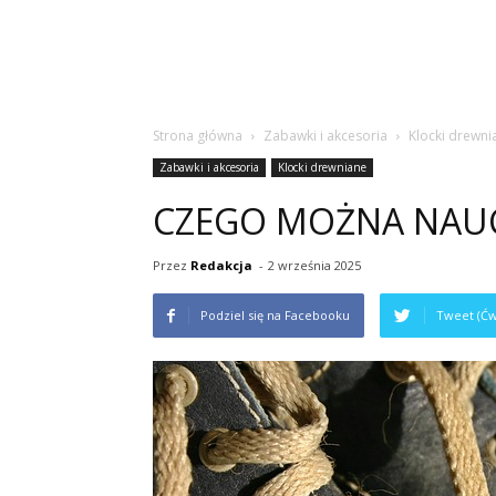
Strona główna
Zabawki i akcesoria
Klocki drewni
Zabawki i akcesoria
Klocki drewniane
CZEGO MOŻNA NAUCZ
Przez
Redakcja
-
2 września 2025
Podziel się na Facebooku
Tweet (Ćw