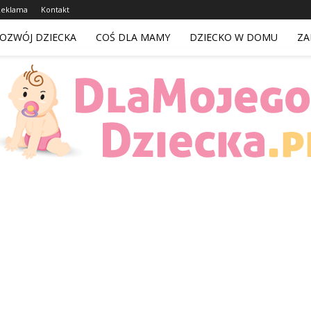
Reklama
Kontakt
OZWÓJ DZIECKA
COŚ DLA MAMY
DZIECKO W DOMU
ZA
DlaMojegoDziecka.pl