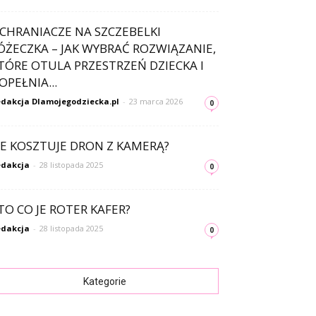
CHRANIACZE NA SZCZEBELKI
ÓŻECZKA – JAK WYBRAĆ ROZWIĄZANIE,
TÓRE OTULA PRZESTRZEŃ DZIECKA I
OPEŁNIA...
dakcja Dlamojegodziecka.pl
-
23 marca 2026
0
LE KOSZTUJE DRON Z KAMERĄ?
dakcja
-
28 listopada 2025
0
TO CO JE ROTER KAFER?
dakcja
-
28 listopada 2025
0
Kategorie