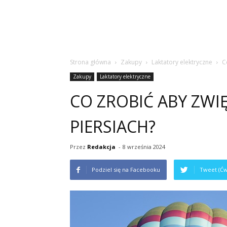
Strona główna
Zakupy
Laktatory elektryczne
C
Zakupy
Laktatory elektryczne
CO ZROBIĆ ABY ZWI
PIERSIACH?
Przez
Redakcja
-
8 września 2024
Podziel się na Facebooku
Tweet (Ćw