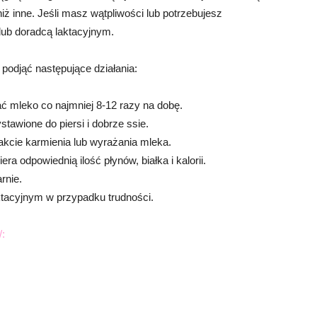
niż inne. Jeśli masz wątpliwości lub potrzebujesz
lub doradcą laktacyjnym.
podjąć następujące działania:
ać mleko co najmniej 8-12 razy na dobę.
stawione do piersi i dobrze ssie.
rakcie karmienia lub wyrażania mleka.
era odpowiednią ilość płynów, białka i kalorii.
rnie.
ktacyjnym w przypadku trudności.
/: