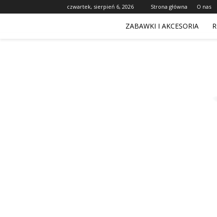
czwartek, sierpień 6, 2026
Strona główna
O nas
ZABAWKI I AKCESORIA
R