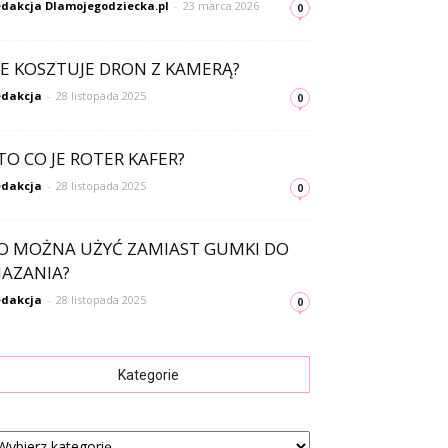
dakcja Dlamojegodziecka.pl
-
23 marca 2026
0
LE KOSZTUJE DRON Z KAMERĄ?
dakcja
-
28 listopada 2025
0
TO CO JE ROTER KAFER?
dakcja
-
28 listopada 2025
0
O MOŻNA UŻYĆ ZAMIAST GUMKI DO
AZANIA?
dakcja
-
28 listopada 2025
0
Kategorie
tegorie