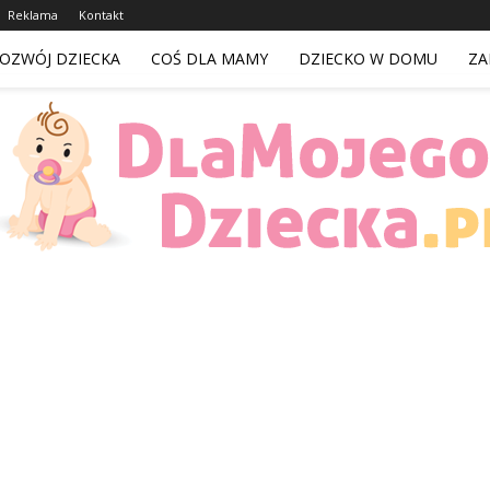
Reklama
Kontakt
OZWÓJ DZIECKA
COŚ DLA MAMY
DZIECKO W DOMU
ZA
DlaMojegoDziecka.pl