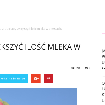
o zrobić aby zwiększyć ilość mleka w piersiach?
ĘKSZYĆ ILOŚĆ MLEKA W
J
P
B
259
0
Re
ierkaj) na Twitterze
O
Ł
K
D