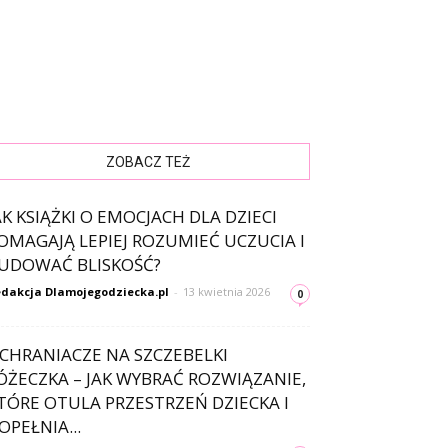
ZOBACZ TEŻ
AK KSIĄŻKI O EMOCJACH DLA DZIECI
OMAGAJĄ LEPIEJ ROZUMIEĆ UCZUCIA I
UDOWAĆ BLISKOŚĆ?
dakcja Dlamojegodziecka.pl
-
13 kwietnia 2026
0
CHRANIACZE NA SZCZEBELKI
ÓŻECZKA – JAK WYBRAĆ ROZWIĄZANIE,
TÓRE OTULA PRZESTRZEŃ DZIECKA I
OPEŁNIA...