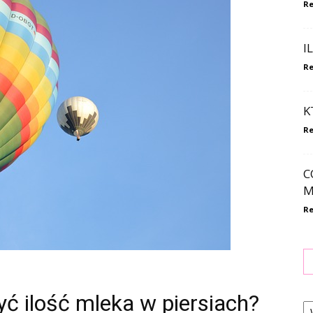
Re
I
Re
K
Re
C
M
Re
yć ilość mleka w piersiach?
Ka