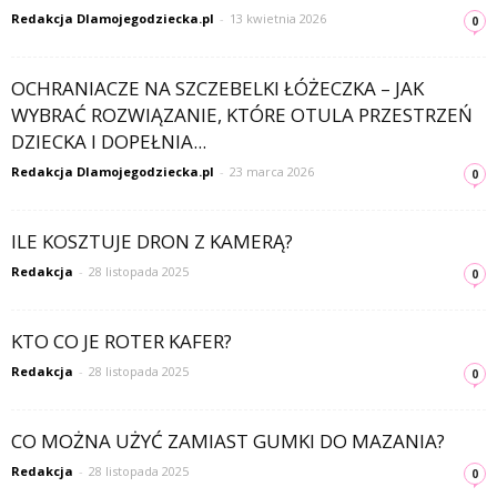
Redakcja Dlamojegodziecka.pl
-
13 kwietnia 2026
0
OCHRANIACZE NA SZCZEBELKI ŁÓŻECZKA – JAK
WYBRAĆ ROZWIĄZANIE, KTÓRE OTULA PRZESTRZEŃ
DZIECKA I DOPEŁNIA...
Redakcja Dlamojegodziecka.pl
-
23 marca 2026
0
ILE KOSZTUJE DRON Z KAMERĄ?
Redakcja
-
28 listopada 2025
0
KTO CO JE ROTER KAFER?
Redakcja
-
28 listopada 2025
0
CO MOŻNA UŻYĆ ZAMIAST GUMKI DO MAZANIA?
Redakcja
-
28 listopada 2025
0