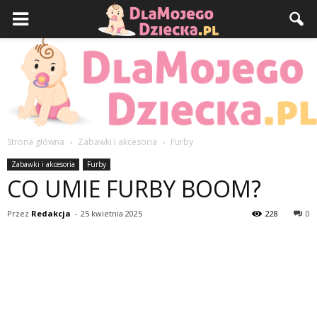
Strona główna
Zabawki i akcesoria
Furby
DlaMojegoDziecka.pl
Zabawki i akcesoria
Furby
CO UMIE FURBY BOOM?
Przez
Redakcja
-
25 kwietnia 2025
228
0