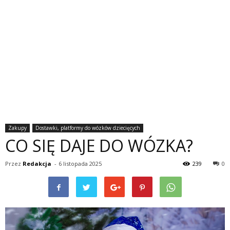
Zakupy
Dostawki, platformy do wózków dziecięcych
CO SIĘ DAJE DO WÓZKA?
Przez
Redakcja
-
6 listopada 2025
239
0