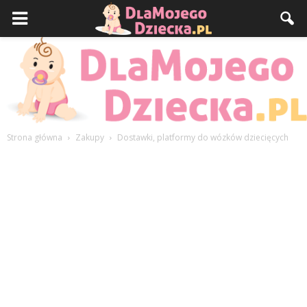
Strona główna
Zakupy
Dostawki, platformy do wózków dziecięcych
DlaMojegoDziecka.pl