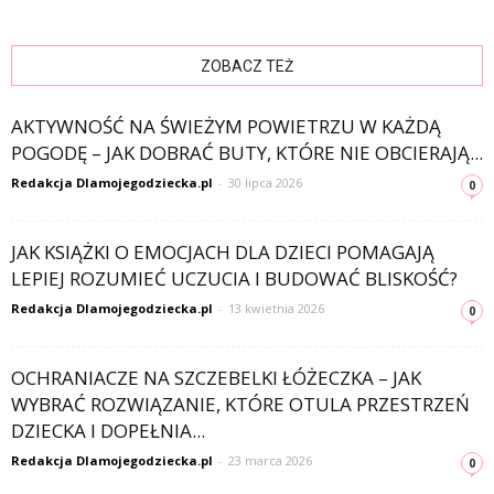
ZOBACZ TEŻ
AKTYWNOŚĆ NA ŚWIEŻYM POWIETRZU W KAŻDĄ
POGODĘ – JAK DOBRAĆ BUTY, KTÓRE NIE OBCIERAJĄ...
Redakcja Dlamojegodziecka.pl
-
30 lipca 2026
0
JAK KSIĄŻKI O EMOCJACH DLA DZIECI POMAGAJĄ
LEPIEJ ROZUMIEĆ UCZUCIA I BUDOWAĆ BLISKOŚĆ?
Redakcja Dlamojegodziecka.pl
-
13 kwietnia 2026
0
OCHRANIACZE NA SZCZEBELKI ŁÓŻECZKA – JAK
WYBRAĆ ROZWIĄZANIE, KTÓRE OTULA PRZESTRZEŃ
DZIECKA I DOPEŁNIA...
Redakcja Dlamojegodziecka.pl
-
23 marca 2026
0