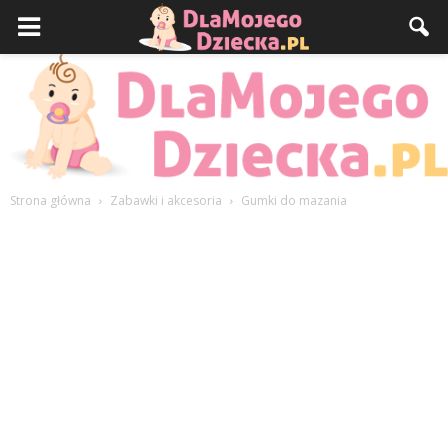
Strona główna
Zabawki i akcesoria
Gumki do mazania
DlaMojegoDziecka.pl