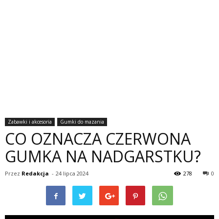
Zabawki i akcesoria
Gumki do mazania
CO OZNACZA CZERWONA
GUMKA NA NADGARSTKU?
Przez
Redakcja
-
24 lipca 2024
278
0