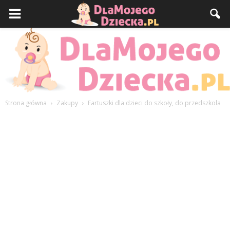
Strona główna
Zakupy
Fartuszki dla dzieci do szkoły, do przedszkola
DlaMojegoDziecka.pl