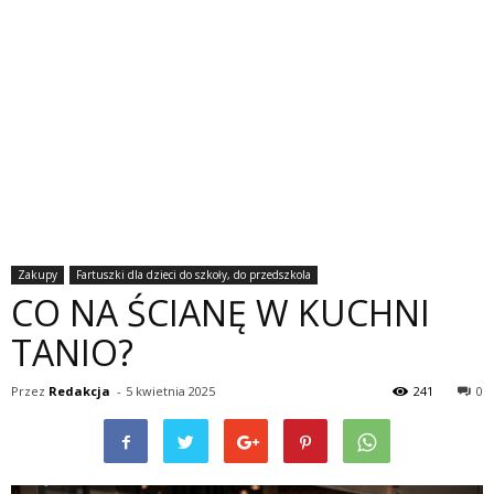
Zakupy
Fartuszki dla dzieci do szkoły, do przedszkola
CO NA ŚCIANĘ W KUCHNI
TANIO?
Przez
Redakcja
-
5 kwietnia 2025
241
0