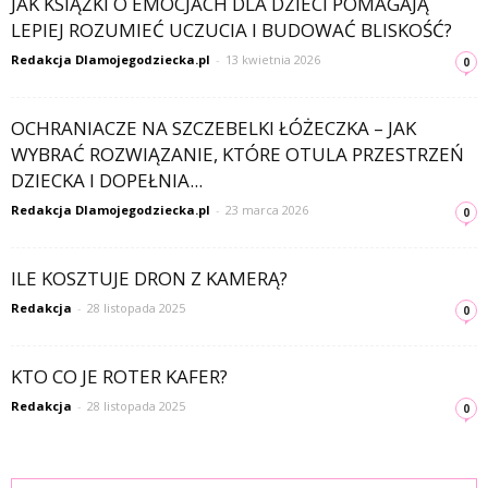
JAK KSIĄŻKI O EMOCJACH DLA DZIECI POMAGAJĄ
LEPIEJ ROZUMIEĆ UCZUCIA I BUDOWAĆ BLISKOŚĆ?
Redakcja Dlamojegodziecka.pl
-
13 kwietnia 2026
0
OCHRANIACZE NA SZCZEBELKI ŁÓŻECZKA – JAK
WYBRAĆ ROZWIĄZANIE, KTÓRE OTULA PRZESTRZEŃ
DZIECKA I DOPEŁNIA...
Redakcja Dlamojegodziecka.pl
-
23 marca 2026
0
ILE KOSZTUJE DRON Z KAMERĄ?
Redakcja
-
28 listopada 2025
0
KTO CO JE ROTER KAFER?
Redakcja
-
28 listopada 2025
0