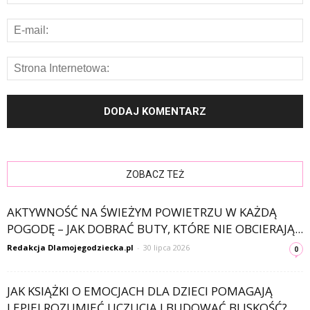
ZOBACZ TEŻ
AKTYWNOŚĆ NA ŚWIEŻYM POWIETRZU W KAŻDĄ
POGODĘ – JAK DOBRAĆ BUTY, KTÓRE NIE OBCIERAJĄ...
Redakcja Dlamojegodziecka.pl
-
30 lipca 2026
0
JAK KSIĄŻKI O EMOCJACH DLA DZIECI POMAGAJĄ
LEPIEJ ROZUMIEĆ UCZUCIA I BUDOWAĆ BLISKOŚĆ?