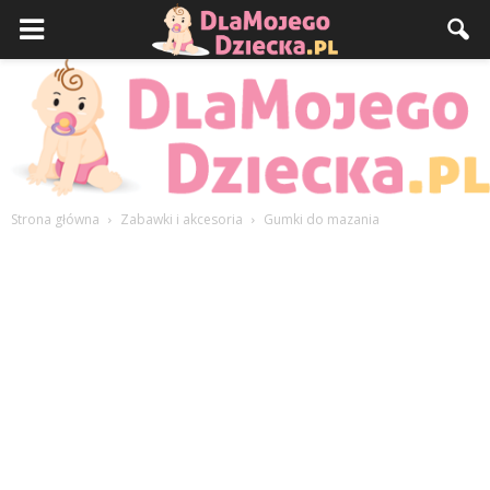
Strona główna
Zabawki i akcesoria
Gumki do mazania
DlaMojegoDziecka.pl