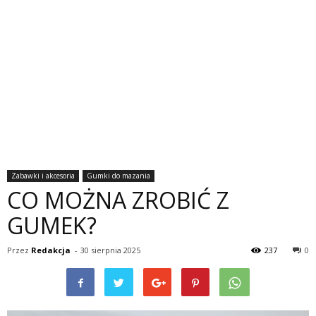
Zabawki i akcesoria
Gumki do mazania
CO MOŻNA ZROBIĆ Z
GUMEK?
Przez
Redakcja
-
30 sierpnia 2025
237
0