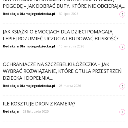
POGODĘ – JAK DOBRAĆ BUTY, KTÓRE NIE OBCIERAJĄ...
Redakcja Dlamojegodziecka.pl
-
30 lipca 2026
0
JAK KSIĄŻKI O EMOCJACH DLA DZIECI POMAGAJĄ
LEPIEJ ROZUMIEĆ UCZUCIA I BUDOWAĆ BLISKOŚĆ?
Redakcja Dlamojegodziecka.pl
-
13 kwietnia 2026
0
OCHRANIACZE NA SZCZEBELKI ŁÓŻECZKA – JAK
WYBRAĆ ROZWIĄZANIE, KTÓRE OTULA PRZESTRZEŃ
DZIECKA I DOPEŁNIA...
Redakcja Dlamojegodziecka.pl
-
23 marca 2026
0
ILE KOSZTUJE DRON Z KAMERĄ?
Redakcja
-
28 listopada 2025
0