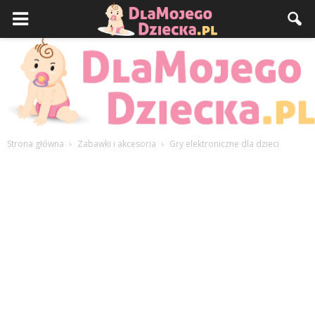
Strona główna
Zabawki i akcesoria
Gry elektroniczne dla dzieci
DlaMojegoDziecka.pl