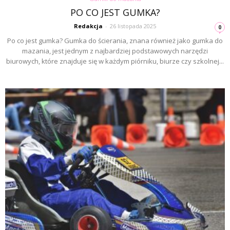
PO CO JEST GUMKA?
Redakcja
-
26 listopada 2025
0
Po co jest gumka? Gumka do ścierania, znana również jako gumka do
mazania, jest jednym z najbardziej podstawowych narzędzi
biurowych, które znajduje się w każdym piórniku, biurze czy szkolnej...