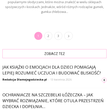
popularnymi słodyczami, które można znaleźć w wielu sklepach
spożywczych i kioskach. Jednakże, wśród różnych rodzajów gumek,
gumka chlebowa...
1
2
3
ZOBACZ TEŻ
JAK KSIĄŻKI O EMOCJACH DLA DZIECI POMAGAJĄ
LEPIEJ ROZUMIEĆ UCZUCIA I BUDOWAĆ BLISKOŚĆ?
Redakcja Dlamojegodziecka.pl
-
13 kwietnia 2026
0
OCHRANIACZE NA SZCZEBELKI ŁÓŻECZKA – JAK
WYBRAĆ ROZWIĄZANIE, KTÓRE OTULA PRZESTRZEŃ
DZIECKA I DOPEŁNIA...