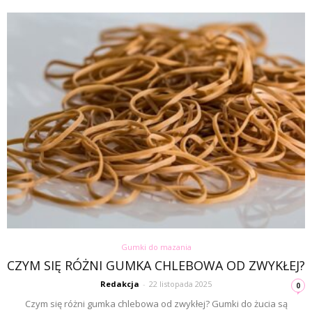
Gumki do mazania
CZYM SIĘ RÓŻNI GUMKA CHLEBOWA OD ZWYKŁEJ?
Redakcja
-
22 listopada 2025
0
Czym się różni gumka chlebowa od zwykłej? Gumki do żucia są