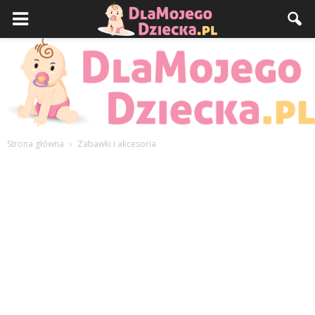
Strona główna
Zabawki i akcesoria
DlaMojegoDziecka.pl