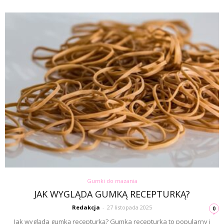
Gumki do mazania
JAK WYGLĄDA GUMKĄ RECEPTURKĄ?
Redakcja
-
27 listopada 2025
0
Jak wygląda gumką recepturką? Gumka recepturka to popularny i