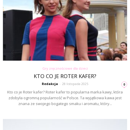
Gry zręcznościowe dla dzieci
KTO CO JE ROTER KAFER?
Redakcja
-
28 listopada 2025
0
Kto co je Roter kafer? Roter kafer to popularna marka kawy, która
zdobyła ogromną popularność w Polsce. Ta wyjątkowa kawa jest
znana ze swojego bogatego smaku i aromatu, który...