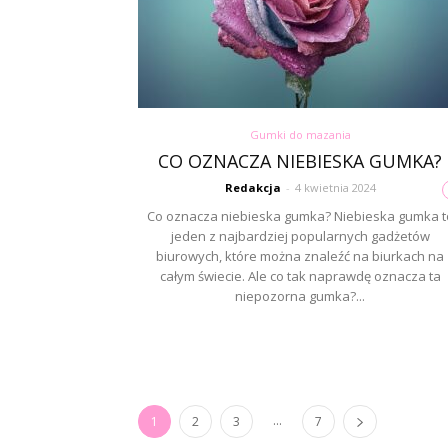
Gumki do mazania
CO OZNACZA NIEBIESKA GUMKA?
Redakcja
-
4 kwietnia 2024
Co oznacza niebieska gumka? Niebieska gumka t
jeden z najbardziej popularnych gadżetów
biurowych, które można znaleźć na biurkach na
całym świecie. Ale co tak naprawdę oznacza ta
niepozorna gumka?...
...
1
2
3
7