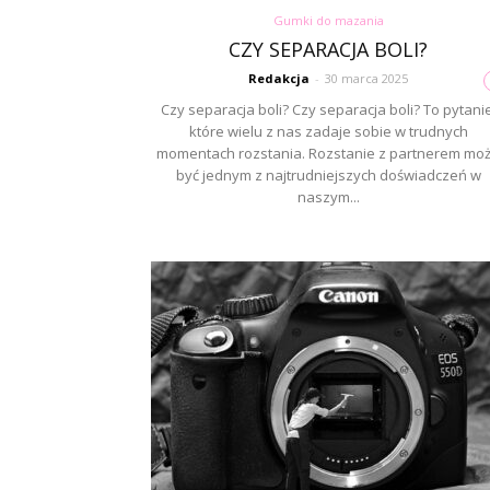
Gumki do mazania
CZY SEPARACJA BOLI?
Redakcja
-
30 marca 2025
Czy separacja boli? Czy separacja boli? To pytanie
które wielu z nas zadaje sobie w trudnych
momentach rozstania. Rozstanie z partnerem mo
być jednym z najtrudniejszych doświadczeń w
naszym...