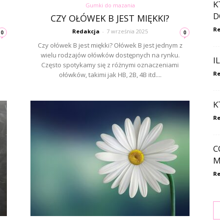
K
Gumki do mazania
D
CZY OŁÓWEK B JEST MIĘKKI?
Re
Redakcja
-
7 września 2025
0
0
Czy ołówek B jest miękki? Ołówek B jest jednym z
wielu rodzajów ołówków dostępnych na rynku.
I
o
Często spotykamy się z różnymi oznaczeniami
Re
ołówków, takimi jak HB, 2B, 4B itd....
K
Re
C
M
Re