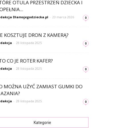
TÓRE OTULA PRZESTRZEŃ DZIECKA I
OPEŁNIA...
dakcja Dlamojegodziecka.pl
-
23 marca 2026
0
LE KOSZTUJE DRON Z KAMERĄ?
dakcja
-
28 listopada 2025
0
TO CO JE ROTER KAFER?
dakcja
-
28 listopada 2025
0
O MOŻNA UŻYĆ ZAMIAST GUMKI DO
AZANIA?
dakcja
-
28 listopada 2025
0
Kategorie