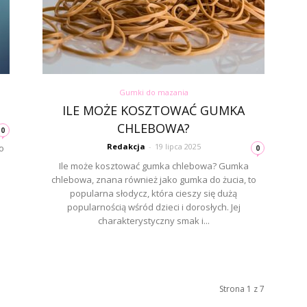
Gumki do mazania
ILE MOŻE KOSZTOWAĆ GUMKA
CHLEBOWA?
0
Redakcja
-
19 lipca 2025
o
0
Ile może kosztować gumka chlebowa? Gumka
chlebowa, znana również jako gumka do żucia, to
popularna słodycz, która cieszy się dużą
popularnością wśród dzieci i dorosłych. Jej
charakterystyczny smak i...
Strona 1 z 7