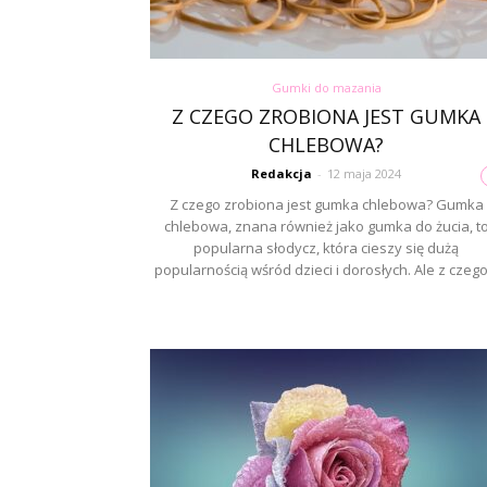
Gumki do mazania
Z CZEGO ZROBIONA JEST GUMKA
CHLEBOWA?
Redakcja
-
12 maja 2024
Z czego zrobiona jest gumka chlebowa? Gumka
chlebowa, znana również jako gumka do żucia, t
popularna słodycz, która cieszy się dużą
popularnością wśród dzieci i dorosłych. Ale z czego.