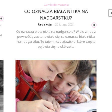
Gumki do mazania
Ka
CO OZNACZA BIAŁA NITKA NA
NADGARSTKU?
0
Redakcja
-
20 lutego 2024
,
0
Co oznacza biała nitka na nadgarstku? Wielu z nas z
że
pewnością zastanawiało się, co oznacza biała nitka
na nadgarstku. To tajemnicze zjawisko, które często
pojawia się na skórze i...