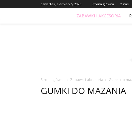
czwartek, sierpień 6, 2026
Strona główna
O nas
ZABAWKI I AKCESORIA
R
Strona główna
Zabawki i akcesoria
Gumki do ma
GUMKI DO MAZANIA