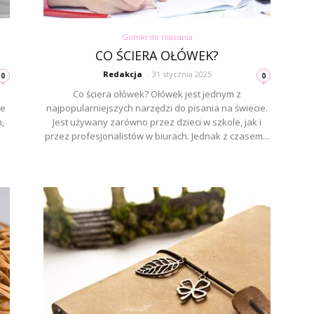
Gumki do mazania
CO ŚCIERA OŁÓWEK?
Redakcja
-
31 stycznia 2025
0
0
Co ściera ołówek? Ołówek jest jednym z
ie
najpopularniejszych narzędzi do pisania na świecie.
,
Jest używany zarówno przez dzieci w szkole, jak i
przez profesjonalistów w biurach. Jednak z czasem...