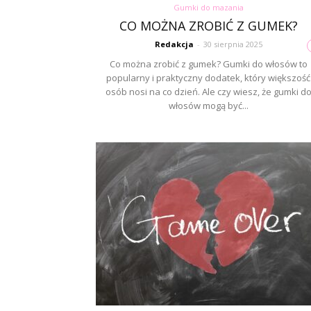
Gumki do mazania
CO MOŻNA ZROBIĆ Z GUMEK?
Redakcja
-
30 sierpnia 2025
Co można zrobić z gumek? Gumki do włosów to
popularny i praktyczny dodatek, który większość
osób nosi na co dzień. Ale czy wiesz, że gumki d
włosów mogą być...