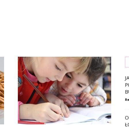
J
P
B
Re
O
Ł