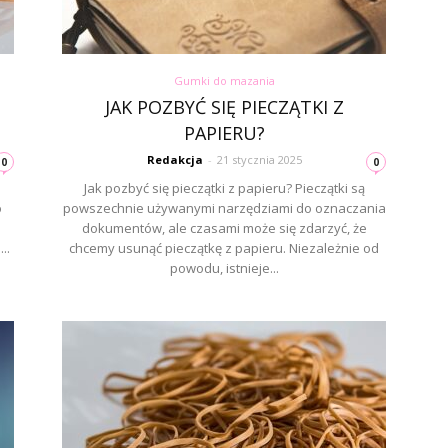
Gumki do mazania
JAK POZBYĆ SIĘ PIECZĄTKI Z
PAPIERU?
Redakcja
-
21 stycznia 2025
0
0
Jak pozbyć się pieczątki z papieru? Pieczątki są
o
powszechnie używanymi narzędziami do oznaczania
dokumentów, ale czasami może się zdarzyć, że
..
chcemy usunąć pieczątkę z papieru. Niezależnie od
powodu, istnieje...