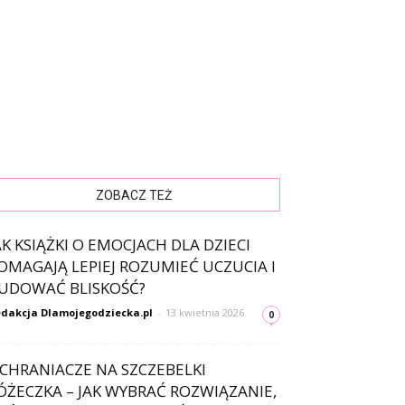
ZOBACZ TEŻ
AK KSIĄŻKI O EMOCJACH DLA DZIECI
OMAGAJĄ LEPIEJ ROZUMIEĆ UCZUCIA I
UDOWAĆ BLISKOŚĆ?
dakcja Dlamojegodziecka.pl
-
13 kwietnia 2026
0
CHRANIACZE NA SZCZEBELKI
ÓŻECZKA – JAK WYBRAĆ ROZWIĄZANIE,