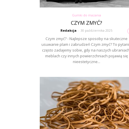
Gumki do mazania
CZYM ZMYĆ?
Redakcja
-
30 października 2025
Czym zmyć? - Najlepsze sposoby na skuteczne
usuwanie plam i zabrudzeń Czym zmyć? To pytan
często zadajemy sobie, gdy na naszych ubraniach
meblach czy innych powierzchniach pojawią się
nieestetyczne...