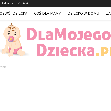
Reklama
Kontakt
OZWÓJ DZIECKA
COŚ DLA MAMY
DZIECKO W DOMU
ZA
zania
DlaMojegoDziecka.pl