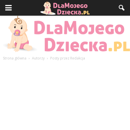
Strona główna
Autorzy
Posty przez Redakcja
DlaMojegoDziecka.pl