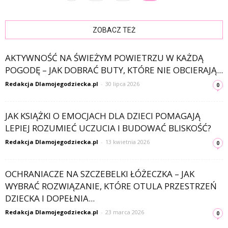
ZOBACZ TEŻ
AKTYWNOŚĆ NA ŚWIEŻYM POWIETRZU W KAŻDĄ
POGODĘ – JAK DOBRAĆ BUTY, KTÓRE NIE OBCIERAJĄ...
Redakcja Dlamojegodziecka.pl
-
30 lipca 2026
0
JAK KSIĄŻKI O EMOCJACH DLA DZIECI POMAGAJĄ
LEPIEJ ROZUMIEĆ UCZUCIA I BUDOWAĆ BLISKOŚĆ?
Redakcja Dlamojegodziecka.pl
-
13 kwietnia 2026
0
OCHRANIACZE NA SZCZEBELKI ŁÓŻECZKA – JAK
WYBRAĆ ROZWIĄZANIE, KTÓRE OTULA PRZESTRZEŃ
DZIECKA I DOPEŁNIA...
Redakcja Dlamojegodziecka.pl
-
23 marca 2026
0