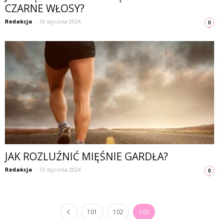
CZARNE WŁOSY?
Redakcja
-
13 stycznia 2024
0
JAK ROZLUŹNIĆ MIĘŚNIE GARDŁA?
Redakcja
-
13 stycznia 2024
0
101
102
103