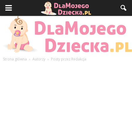
Strona główna
Autorzy
Posty przez Redakcja
DlaMojegoDziecka.pl