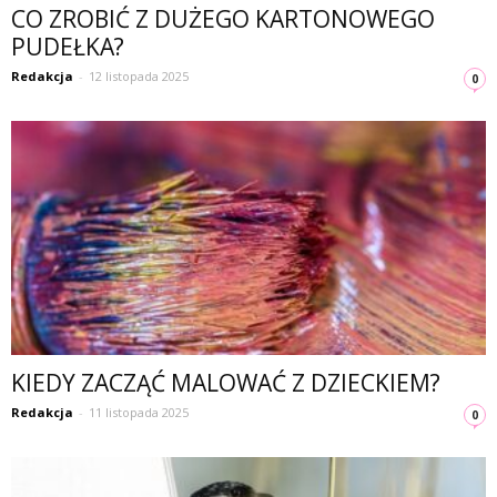
CO ZROBIĆ Z DUŻEGO KARTONOWEGO
PUDEŁKA?
Redakcja
-
12 listopada 2025
0
KIEDY ZACZĄĆ MALOWAĆ Z DZIECKIEM?
Redakcja
-
11 listopada 2025
0