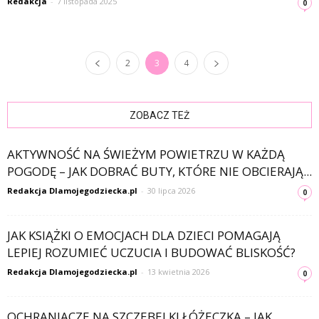
Redakcja
-
7 listopada 2025
0
2
3
4
ZOBACZ TEŻ
AKTYWNOŚĆ NA ŚWIEŻYM POWIETRZU W KAŻDĄ
POGODĘ – JAK DOBRAĆ BUTY, KTÓRE NIE OBCIERAJĄ...
Redakcja Dlamojegodziecka.pl
-
30 lipca 2026
0
JAK KSIĄŻKI O EMOCJACH DLA DZIECI POMAGAJĄ
LEPIEJ ROZUMIEĆ UCZUCIA I BUDOWAĆ BLISKOŚĆ?
Redakcja Dlamojegodziecka.pl
-
13 kwietnia 2026
0
OCHRANIACZE NA SZCZEBELKI ŁÓŻECZKA – JAK